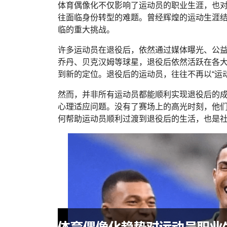
体育偶像化不仅影响了运动员的职业生涯，也
往面临身份转型的难题。曾经辉煌的运动生涯
临的重大挑战。
许多运动员在退役后，依然通过媒体曝光、公益
乔丹、贝克汉姆等球星，退役后依然活跃在各
到新的定位。退役后的运动员，往往不再以“运动
然而，并非所有运动员都能顺利实现退役后的
心理适应问题。没有了赛场上的高光时刻，他
何帮助运动员顺利过渡到退役后的生活，也是