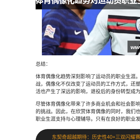
总结：
体育偶像化趋势深刻影响了运动员的职业生涯
战，偶像化不仅改变了运动员的工作方式，还
活也产生了深远的影响，退役后的身份转型成
尽管体育偶像化带来了许多商业机会和社会影
的挑战。因此，在欣赏体育偶像的同时，我们
职业生涯支持与心理辅导。只有在良好的职业
东契奇超越期待：历史性40+三双闪耀