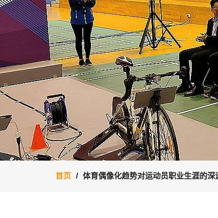
首页
体育偶像化趋势对运动员职业生涯的深