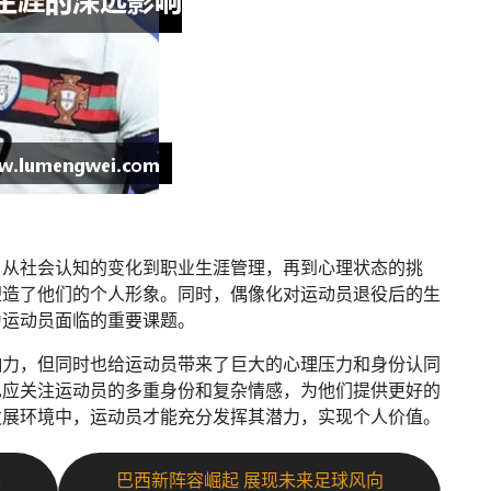
。从社会认知的变化到职业生涯管理，再到心理状态的挑
塑造了他们的个人形象。同时，偶像化对运动员退役后的生
为运动员面临的重要课题。
响力，但同时也给运动员带来了巨大的心理压力和身份认同
也应关注运动员的多重身份和复杂情感，为他们提供更好的
发展环境中，运动员才能充分发挥其潜力，实现个人价值。
赛
巴西新阵容崛起 展现未来足球风向