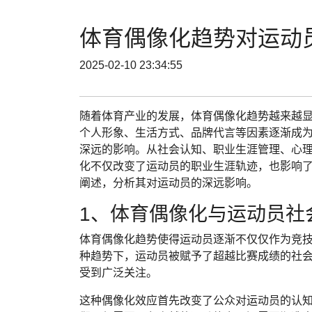
体育偶像化趋势对运动
2025-02-10 23:34:55
随着体育产业的发展，体育偶像化趋势越来越
个人形象、生活方式、品牌代言等因素逐渐成
深远的影响。从社会认知、职业生涯管理、心
化不仅改变了运动员的职业生涯轨迹，也影响
阐述，分析其对运动员的深远影响。
1、体育偶像化与运动员社
体育偶像化趋势使得运动员逐渐不仅仅作为竞
种趋势下，运动员被赋予了超越比赛成绩的社
受到广泛关注。
这种偶像化效应首先改变了公众对运动员的认知