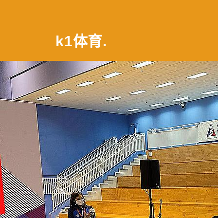
k1体育
.