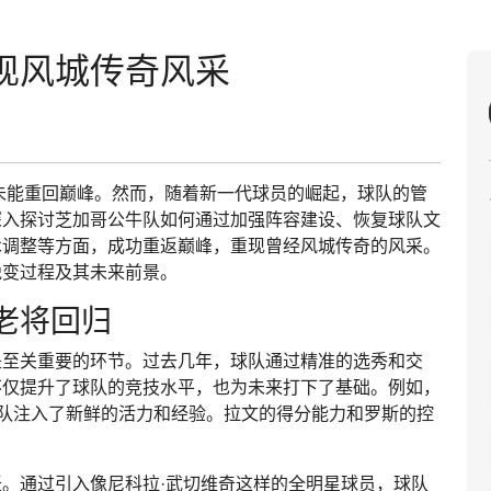
现风城传奇风采
直未能重回巅峰。然而，随着新一代球员的崛起，球队的管
深入探讨芝加哥公牛队如何通过加强阵容建设、恢复球队文
术调整等方面，成功重返巅峰，重现曾经风城传奇的风采。
蜕变过程及其未来前景。
老将回归
是至关重要的环节。过去几年，球队通过精准的选秀和交
不仅提升了球队的竞技水平，也为未来打下了基础。例如，
球队注入了新鲜的活力和经验。拉文的得分能力和罗斯的控
。通过引入像尼科拉·武切维奇这样的全明星球员，球队