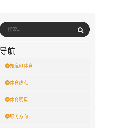
导航
知道k1体育
体育热点
体育明星
服务方向