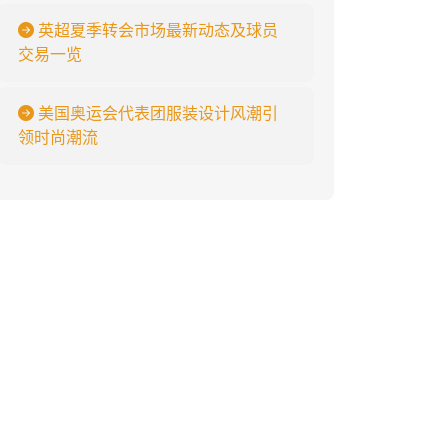
英超夏季转会市场最新动态及球员
交易一览
美国奥运会代表团服装设计风潮引
领时尚潮流