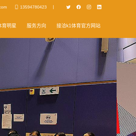
|
.com
13594780423
体育明星
服务方向
接洽k1体育官方网站