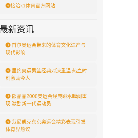
接洽k1体育官方网站
最新资讯
首尔奥运会带来的体育文化遗产与
现代影响
里约奥运男篮经典对决重温 热血时
刻激励今人
郭晶晶2008奥运会经典跳水瞬间重
现 激励新一代运动员
范尼凯克东京奥运会精彩表现引发
体育界热议