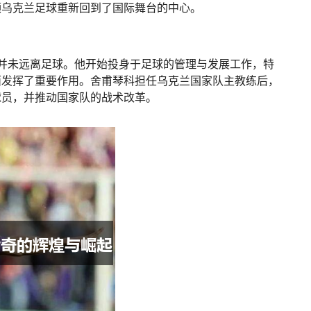
领乌克兰足球重新回到了国际舞台的中心。
但他并未远离足球。他开始投身于足球的管理与发展工作，特
面发挥了重要作用。舍甫琴科担任乌克兰国家队主教练后，
球员，并推动国家队的战术改革。