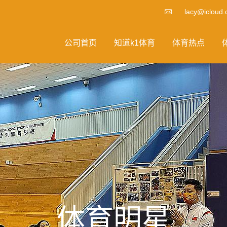
lacy@icloud
公司首页
知道k1体育
体育热点
体育明星