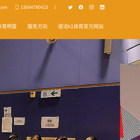
|
.com
13594780423
体育明星
服务方向
接洽k1体育官方网站