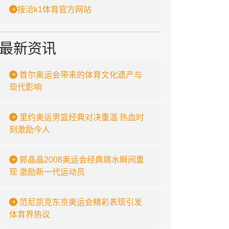
接洽k1体育官方网站
最新资讯
首尔奥运会带来的体育文化遗产与
现代影响
里约奥运男篮经典对决重温 热血时
刻激励今人
郭晶晶2008奥运会经典跳水瞬间重
现 激励新一代运动员
范尼凯克东京奥运会精彩表现引发
体育界热议