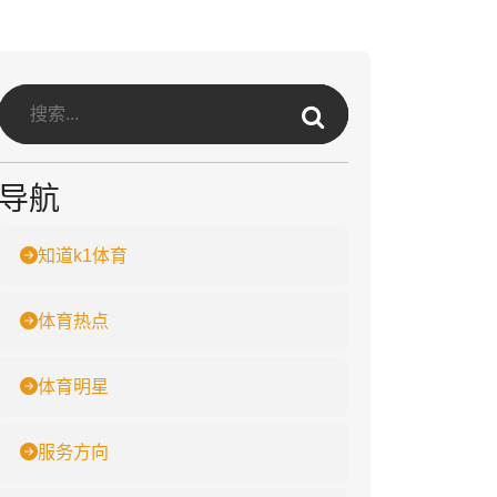
导航
知道k1体育
体育热点
体育明星
服务方向