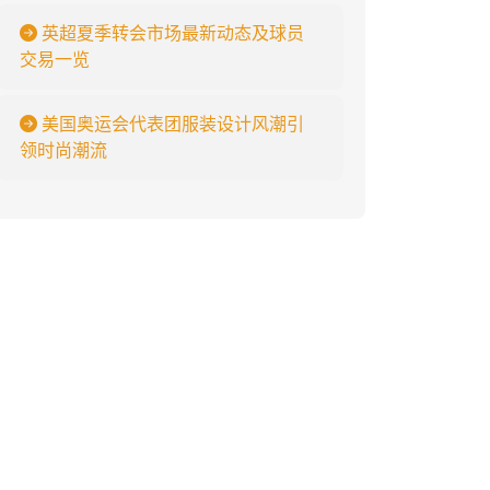
英超夏季转会市场最新动态及球员
交易一览
美国奥运会代表团服装设计风潮引
领时尚潮流