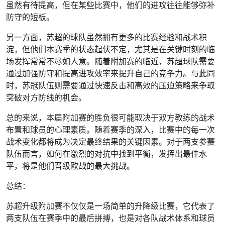
虽然有待提高，但在某些比赛中，他们的进攻往往能够弥补
防守的短板。
另一方面，苏超的球队虽然拥有更多的比赛经验和战术积
淀，但他们本赛季的状态起伏不定，尤其是在关键时刻的临
场发挥常常不尽如人意。随着附加赛的临近，苏超球队需要
通过加强防守和提高进攻效率来提升自己的竞争力。与此同
时，苏冠队伍则需要通过快速反击和高效的压迫策略来争取
突破对方防线的机会。
总的来说，本届附加赛的胜负很可能取决于双方教练的战术
布置和球员的心理素质。随着赛季的深入，比赛中的每一次
战术变化都将成为决定最终结果的关键因素。对于两支参赛
队伍而言，如何在激烈的对抗中找到平衡，发挥出最佳水
平，将是他们晋级欧战的最大挑战。
总结：
苏超升级附加赛不仅仅是一场简单的升降级比赛，它代表了
两支队伍在赛季中的最后拼搏，也是对各队战术体系和球员