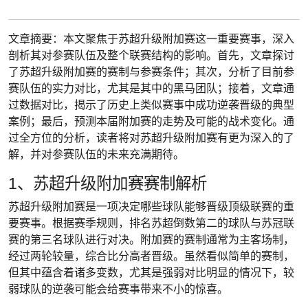
文章摘要：本文聚焦于苏超升级附加赛这一重要赛事，深入
剖析其对参赛队伍及整个联赛结构的影响。首先，文章探讨
了苏超升级附加赛的赛制与参赛条件；其次，分析了目前参
赛队伍的实力对比，尤其是其中的黑马团队；接着，文章通
过数据对比，揭示了历史上类似赛事中成功逆袭晋级的典型
案例；最后，预测本届附加赛的走势及可能的战术变化。通
过全方位的分析，读者将对苏超升级附加赛有更为深入的了
解，并对参赛队伍的未来充满期待。
1、苏超升级附加赛赛制解析
苏超升级附加赛是一项决定哪些球队能够晋级顶级联赛的重
要赛事。根据赛季规则，排名苏超倒数第二的球队与苏冠联
赛的第三名球队进行对决。附加赛的赛制通常为主客场制，
经过两轮较量，综合比分高者晋级。虽然看似简单的赛制，
但其中蕴含着诸多变数，尤其是强弱对比明显的情况下，较
弱球队的逆袭可能会给赛事带来不小的惊喜。