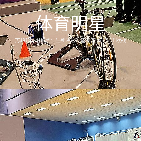
体育明星
苏超升级附加赛：生死决战谁能逆袭登顶冲击欧战