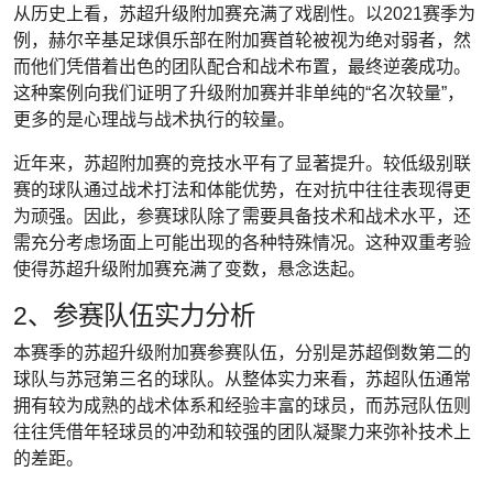
从历史上看，苏超升级附加赛充满了戏剧性。以2021赛季为
例，赫尔辛基足球俱乐部在附加赛首轮被视为绝对弱者，然
而他们凭借着出色的团队配合和战术布置，最终逆袭成功。
这种案例向我们证明了升级附加赛并非单纯的“名次较量”，
更多的是心理战与战术执行的较量。
近年来，苏超附加赛的竞技水平有了显著提升。较低级别联
赛的球队通过战术打法和体能优势，在对抗中往往表现得更
为顽强。因此，参赛球队除了需要具备技术和战术水平，还
需充分考虑场面上可能出现的各种特殊情况。这种双重考验
使得苏超升级附加赛充满了变数，悬念迭起。
2、参赛队伍实力分析
本赛季的苏超升级附加赛参赛队伍，分别是苏超倒数第二的
球队与苏冠第三名的球队。从整体实力来看，苏超队伍通常
拥有较为成熟的战术体系和经验丰富的球员，而苏冠队伍则
往往凭借年轻球员的冲劲和较强的团队凝聚力来弥补技术上
的差距。