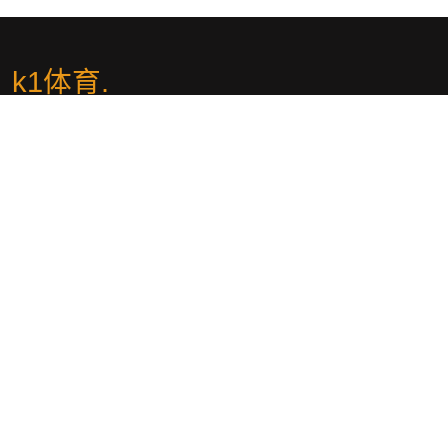
k1体育
.
k1体育·(中国)官方网站-十年品牌lumengwei.com🏆✅是世界顶级真
人游戏让生活更精彩!为国内游戏玩家打造的全球最顶级乐趣游戏
APP,提供下载、入口、首页、平台、登陆、官网、二十四小时专属客
服在线服务!全球最安全,最信誉,最公平的平台运营商!
社交平台
导航