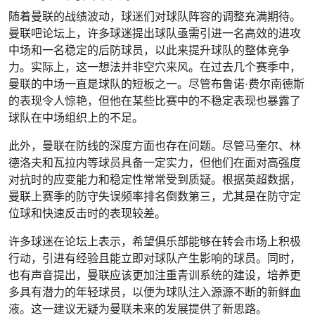
随着曼联的战绩波动，球迷们对球队阵容的调整充满期待。
曼联吧论坛上，许多球迷提出球队亟需引进一名高效的进攻
中场和一名稳定的后防球员，以此来提升球队的整体竞争
力。实际上，这一想法并非空穴来风。在过去几个赛季中，
曼联的中场一直是球队的短板之一。尽管布鲁诺·费尔南德斯
的表现令人惊艳，但他在某些比赛中的不稳定表现也暴露了
球队在中场组织上的不足。
此外，曼联在防线的深度方面也存在问题。尽管马奎尔、林
德洛夫和瓦拉内等球员具备一定实力，但他们在面对高强度
对抗时的应变能力和稳定性常常受到质疑。根据英超数据，
曼联上赛季的防守失误频率排名倒数第三，尤其是在防守定
位球和快速反击时的表现较差。
许多球迷在论坛上表示，希望俱乐部能够在转会市场上积极
行动，引进有经验且能立即对球队产生影响的球员。同时，
也有声音提出，曼联应该更加注重青训系统的建设，培养更
多具有潜力的年轻球员，以便为球队注入源源不断的新鲜血
液。这一建议无疑为曼联未来的发展提供了新思路。