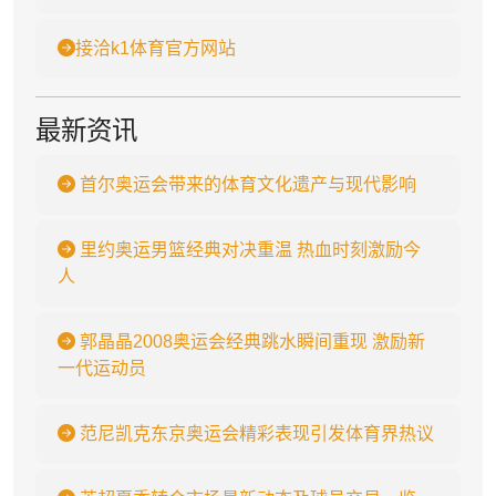
接洽k1体育官方网站
最新资讯
首尔奥运会带来的体育文化遗产与现代影响
里约奥运男篮经典对决重温 热血时刻激励今
人
郭晶晶2008奥运会经典跳水瞬间重现 激励新
一代运动员
范尼凯克东京奥运会精彩表现引发体育界热议