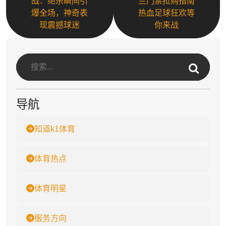
战：绝杀瞬间引
兰门票抢购指南
爆全场，神奇表
热血足球狂欢等
现震撼球迷
你来战
导航
知道k1体育
体育热点
体育明星
服务方向