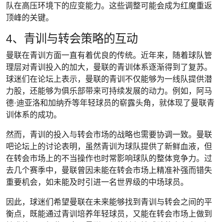
队在高压环境下的应变能力。这些调整可能会成为红魔重返
顶峰的关键。
4、青训与转会策略的互动
曼联在青训方面一直有着优良的传统。近年来，随着球队管
理层对青训投入的加大，曼联的青训体系逐渐得到了复苏。
球迷们在论坛上表示，曼联的青训不仅能够为一线队提供潜
力股，还能够为俱乐部带来可持续发展的动力。例如，阿马
德·迪亚洛和加纳乔等年轻球员的崭露头角，就体现了曼联青
训体系的成功。
然而，青训的投入与转会市场的战略也需要协调一致。曼联
吧论坛上的讨论表明，虽然青训为球队提供了新鲜血液，但
在转会市场上的不当操作也时常影响球队的整体竞争力。过
去几个赛季中，曼联曾因未能在转会市场上精准补强而错失
重要机会，如未能及时引进一名世界级的中场球员。
因此，球迷们希望曼联在未来能够找到青训与转会之间的平
衡点，既能通过青训培养年轻球员，又能在转会市场上做到