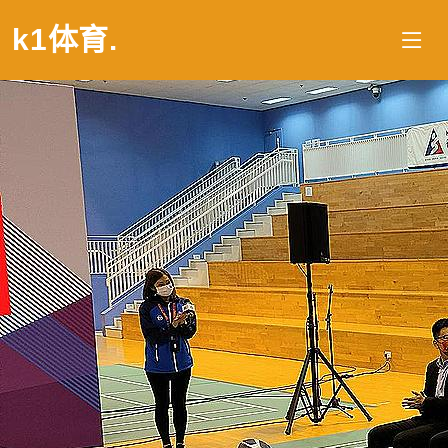
k1体育
.