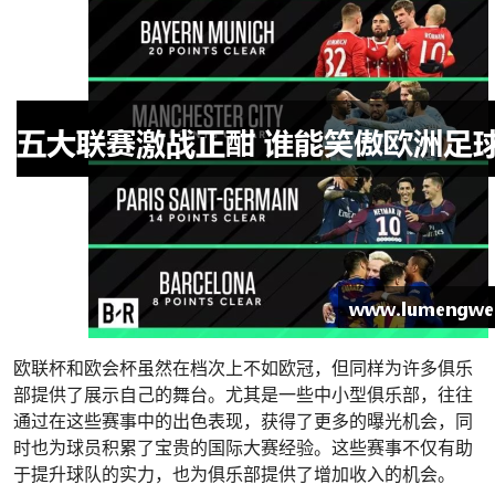
欧联杯和欧会杯虽然在档次上不如欧冠，但同样为许多俱乐
部提供了展示自己的舞台。尤其是一些中小型俱乐部，往往
通过在这些赛事中的出色表现，获得了更多的曝光机会，同
时也为球员积累了宝贵的国际大赛经验。这些赛事不仅有助
于提升球队的实力，也为俱乐部提供了增加收入的机会。