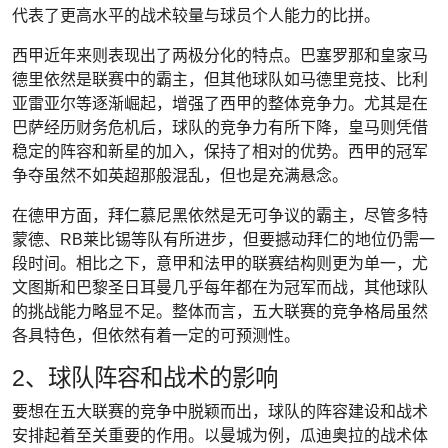
代表了更高水平的战术较量与球员个人能力的比拼。
西甲近年来则表现出了两极分化的特点。巴塞罗那和皇家马
德里依然是联赛中的霸主，但其他球队如马德里竞技、比利
亚雷亚尔等逐渐崛起，增强了西甲的整体竞争力。尤其是在
巴萨经历财务危机后，球队的竞争力有所下降，皇马则凭借
稳定的阵容和新星的加入，保持了相对的优势。西甲的冠军
争夺虽然不如英超那般混乱，但也是充满悬念。
在德甲方面，拜仁慕尼黑依然是无可争议的霸主，尽管多特
蒙德、RB莱比锡等队有所进步，但要撼动拜仁的地位仍需一
段时间。相比之下，意甲和法甲的联赛结构则更为单一，尤
文图斯和巴黎圣日耳曼几乎每年都在为冠军而战，其他球队
的挑战能力略显不足。整体而言，五大联赛的竞争格局虽然
各具特色，但依然有着一定的可预测性。
2、球队阵容和战术的影响
要想在五大联赛的竞争中脱颖而出，球队的阵容建设和战术
安排起着至关重要的作用。以曼城为例，瓜迪奥拉的战术体