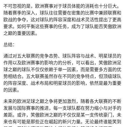
不可忽视的是，欧洲赛事对于球员体能的消耗也十分巨大。
随着赛季的深入，球队往往需要在密集的比赛中兼顾联赛和
欧战的争夺，这对球队的阵容深度和战术灵活性提出了更高
要求。如何平衡这些赛事的任务，成为了球队能否笑傲欧洲
之巅的重要因素。
总结：
通过对五大联赛的竞争态势、球队阵容与战术、明星球员的
作用以及欧洲赛事的影响力的分析，可以看出，笑傲欧洲足
球之巅的球队不仅仅依赖于单一因素，而是需要多方面的优
势相结合。五大联赛虽然存在不同的竞争特点，但顶级球队
的阵容深度、战术布局和明星球员的影响，依然是最为重要
的因素。
未来的欧洲足球之巅之争将更加激烈，随着各大联赛的不断
发展与国际赛事的推进，每一支球队都在努力缩小与对手的
差距。或许，笑傲欧洲之巅的不仅仅是某一支传统豪门，未
来也有可能是那些正在崛起的新兴力量。无论最终谁能笑到