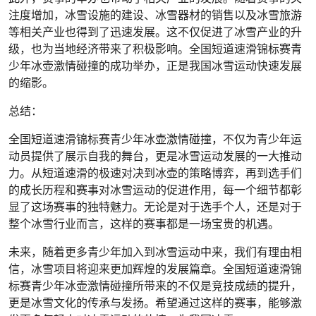
注度增加，冰雪设施的建设、冰雪器材的销售以及冰雪旅游
等相关产业也得到了迅速发展。这不仅促进了冰雪产业的升
级，也为当地经济带来了积极影响。全国短道速滑锦标赛青
少年冰壶激情碰撞的成功举办，正是我国冰雪运动快速发展
的缩影。
总结：
全国短道速滑锦标赛青少年冰壶激情碰撞，不仅为青少年运
动员提供了展示自我的舞台，更是冰雪运动发展的一大推动
力。从短道速滑的极速对决到冰壶的策略博弈，再到选手们
的成长历程和赛事对冰雪运动的促进作用，每一个细节都彰
显了这场赛事的独特魅力。无论是对于选手个人，还是对于
整个冰雪行业而言，这样的赛事都是一场宝贵的机遇。
未来，随着更多青少年加入到冰雪运动中来，我们有理由相
信，冰雪项目将迎来更加辉煌的发展篇章。全国短道速滑锦
标赛青少年冰壶激情碰撞所带来的不仅是竞技成绩的提升，
更是冰雪文化的传承与发扬。希望通过这样的赛事，能够激