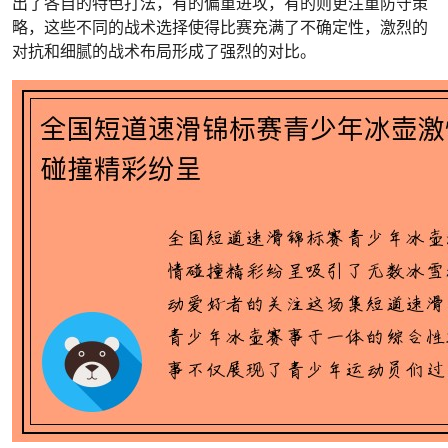
出了各自的特色打法，有的偏重进攻，有的则更注重防守策
略，这些不同的战术选择使得比赛充满了不确定性，激烈的
对抗和细腻的战术布局形成了强烈的对比。