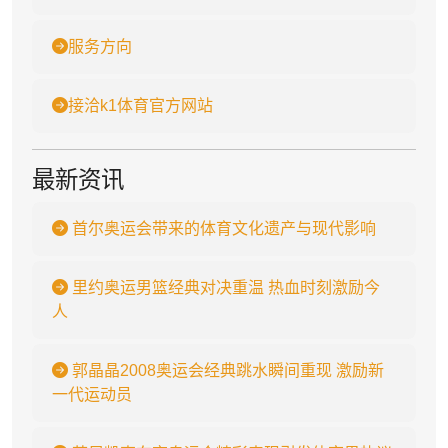
服务方向
接洽k1体育官方网站
最新资讯
首尔奥运会带来的体育文化遗产与现代影响
里约奥运男篮经典对决重温 热血时刻激励今
人
郭晶晶2008奥运会经典跳水瞬间重现 激励新
一代运动员