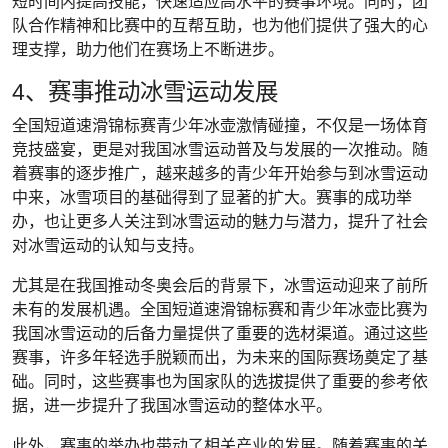
短时间内提高技能，快速适应高水平的赛事环境。同时，团
队合作精神和比赛中的互帮互助，也为他们提供了强大的心
理支撑，助力他们在赛场上不断进步。
4、赛事推动冰雪运动发展
全国短道速滑锦标赛青少年冰壶激情碰撞，不仅是一场体育
竞技盛宴，更是对我国冰雪运动普及与发展的一次推动。随
着赛事的逐步推广，越来越多的青少年开始参与到冰雪运动
中来，冰雪项目的基础得到了显著的扩大。赛事的成功举
办，也让更多人关注到冰雪运动的魅力与潜力，提升了社会
对冰雪运动的认知与支持。
尤其是在我国推动冬奥会后的背景下，冰雪运动迎来了前所
未有的发展机遇。全国短道速滑锦标赛和青少年冰壶比赛为
我国冰雪运动的后备力量提供了重要的选材渠道。通过这些
赛事，许多年轻选手脱颖而出，为未来的国际赛场奠定了基
础。同时，这些赛事也为国家队的选拔提供了重要的参考依
据，进一步提升了我国冰雪运动的整体水平。
此外，赛事的举办也带动了相关产业的发展。随着赛事的关