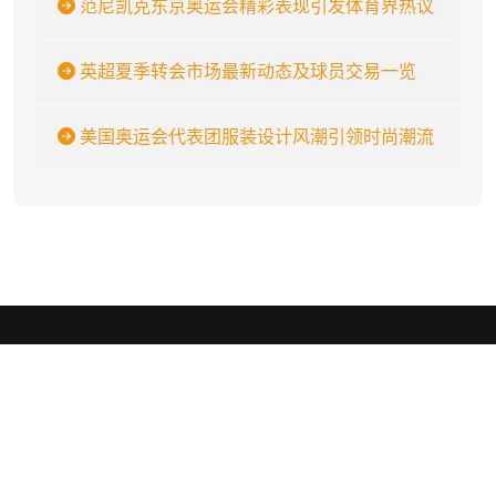
范尼凯克东京奥运会精彩表现引发体育界热议
英超夏季转会市场最新动态及球员交易一览
美国奥运会代表团服装设计风潮引领时尚潮流
k1体育
.
k1体育·(中国)官方网站-十年品牌lumengwei.com🏆✅是世界顶级真
人游戏让生活更精彩!为国内游戏玩家打造的全球最顶级乐趣游戏