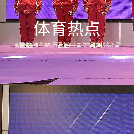
体育热点
全国短道速滑锦标赛青少年冰壶激情碰撞精彩纷呈