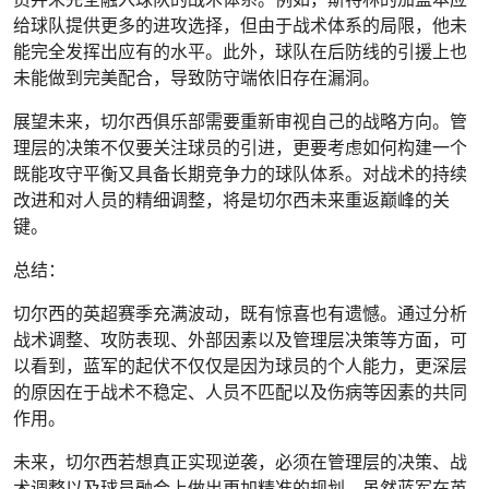
给球队提供更多的进攻选择，但由于战术体系的局限，他未
能完全发挥出应有的水平。此外，球队在后防线的引援上也
未能做到完美配合，导致防守端依旧存在漏洞。
展望未来，切尔西俱乐部需要重新审视自己的战略方向。管
理层的决策不仅要关注球员的引进，更要考虑如何构建一个
既能攻守平衡又具备长期竞争力的球队体系。对战术的持续
改进和对人员的精细调整，将是切尔西未来重返巅峰的关
键。
总结：
切尔西的英超赛季充满波动，既有惊喜也有遗憾。通过分析
战术调整、攻防表现、外部因素以及管理层决策等方面，可
以看到，蓝军的起伏不仅仅是因为球员的个人能力，更深层
的原因在于战术不稳定、人员不匹配以及伤病等因素的共同
作用。
未来，切尔西若想真正实现逆袭，必须在管理层的决策、战
术调整以及球员融合上做出更加精准的规划。虽然蓝军在英