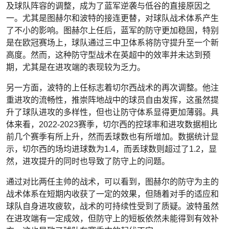
及球队阵容的调整，成为了蓝军逆袭与低谷的直接原因之
一。尤其是图赫尔和波特的接连更替，对球队战术体系产生
了不小的影响。图赫尔上任后，蓝军的防守更加稳固，特别
是在欧冠赛场上，球队通过三中卫体系将防守提升至一个新
高度。然而，这种防守型战术在英超中的效率并未达到预
期，尤其是在进攻端的表现较为乏力。
另一方面，波特的上任标志着切尔西战术的再次调整。他注
重进攻的流畅性，推崇阵地战中的球员自由发挥，这虽然提
升了球队进攻的多样性，但也让防守体系显得更加薄弱。具
体来看，2022-2023赛季，切尔西的控球率和进攻数据相比
前几个赛季有所上升，然而丢球数也有所增加。数据统计显
示，切尔西的场均进球数为1.4，而丢球数则超过了1.2，显
然，进攻提升的同时也导致了防守上的问题。
通过对比两任主帅的战术，可以看到，图赫尔的防守为主的
战术体系在短期内收获了一定的效果，但随着对手的适应和
球队自身进攻疲软，战术的可持续性受到了质疑。波特虽然
在进攻端有一定成效，但防守上的短板依然未能得到有效补