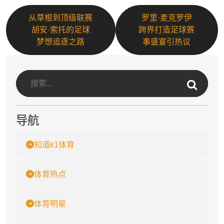
从草根到顶级联赛
罗里·麦克罗伊
胡安·索托的足球
跨界打造足球赛
梦想追逐之路
事盛宴引热议
导航
知道k1体育
体育热点
体育明星