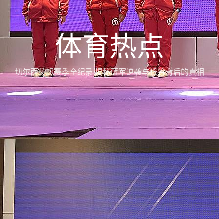
体育热点
切尔西英超赛季全纪录 揭秘蓝军逆袭与低谷背后的真相