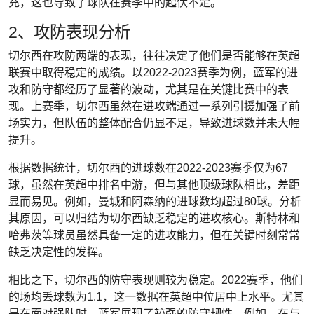
充，这也导致了球队在赛季中的起伏不定。
2、攻防表现分析
切尔西在攻防两端的表现，往往决定了他们是否能够在英超
联赛中取得稳定的成绩。以2022-2023赛季为例，蓝军的进
攻和防守都经历了显著的波动，尤其是在关键比赛中的表
现。上赛季，切尔西虽然在进攻端通过一系列引援加强了前
场实力，但队伍的整体配合仍显不足，导致进球数并未大幅
提升。
根据数据统计，切尔西的进球数在2022-2023赛季仅为67
球，虽然在英超中排名中游，但与其他顶级球队相比，差距
显而易见。例如，曼城和阿森纳的进球数均超过80球。分析
其原因，可以归结为切尔西缺乏稳定的进攻核心。斯特林和
哈弗茨等球员虽然具备一定的进攻能力，但在关键时刻常常
缺乏决定性的发挥。
相比之下，切尔西的防守表现则较为稳定。2022赛季，他们
的场均丢球数为1.1，这一数据在英超中位居中上水平。尤其
是在面对强队时，蓝军展现了较强的防守韧性。例如，在与