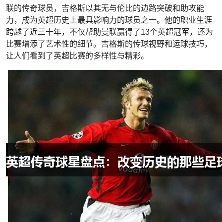
联的传奇球员，吉格斯以其无与伦比的边路突破和助攻能
力，成为英超历史上最具影响力的球员之一。他的职业生涯
跨越了近三十年，不仅帮助曼联赢得了13个英超冠军，还为
比赛增添了艺术性的细节。吉格斯的传球视野和运球技巧，
让人们看到了英超比赛的多样性与精彩。