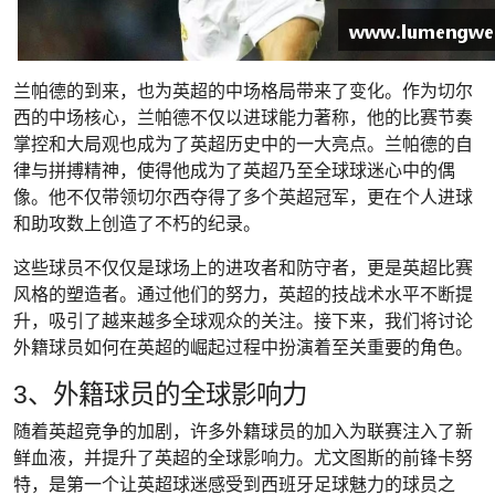
兰帕德的到来，也为英超的中场格局带来了变化。作为切尔
西的中场核心，兰帕德不仅以进球能力著称，他的比赛节奏
掌控和大局观也成为了英超历史中的一大亮点。兰帕德的自
律与拼搏精神，使得他成为了英超乃至全球球迷心中的偶
像。他不仅带领切尔西夺得了多个英超冠军，更在个人进球
和助攻数上创造了不朽的纪录。
这些球员不仅仅是球场上的进攻者和防守者，更是英超比赛
风格的塑造者。通过他们的努力，英超的技战术水平不断提
升，吸引了越来越多全球观众的关注。接下来，我们将讨论
外籍球员如何在英超的崛起过程中扮演着至关重要的角色。
3、外籍球员的全球影响力
随着英超竞争的加剧，许多外籍球员的加入为联赛注入了新
鲜血液，并提升了英超的全球影响力。尤文图斯的前锋卡努
特，是第一个让英超球迷感受到西班牙足球魅力的球员之