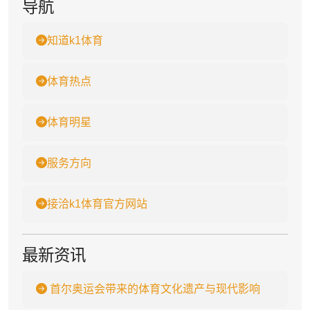
导航
知道k1体育
体育热点
体育明星
服务方向
接洽k1体育官方网站
最新资讯
首尔奥运会带来的体育文化遗产与现代影响