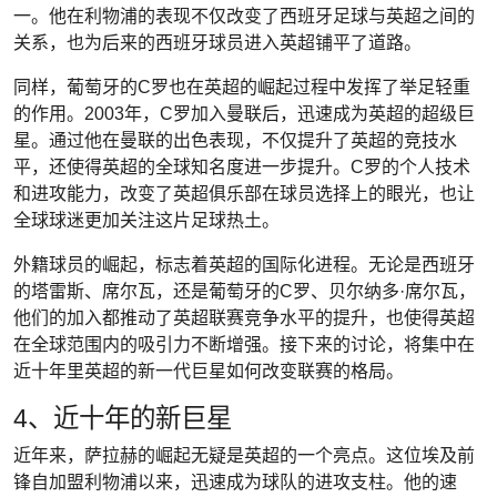
一。他在利物浦的表现不仅改变了西班牙足球与英超之间的
关系，也为后来的西班牙球员进入英超铺平了道路。
同样，葡萄牙的C罗也在英超的崛起过程中发挥了举足轻重
的作用。2003年，C罗加入曼联后，迅速成为英超的超级巨
星。通过他在曼联的出色表现，不仅提升了英超的竞技水
平，还使得英超的全球知名度进一步提升。C罗的个人技术
和进攻能力，改变了英超俱乐部在球员选择上的眼光，也让
全球球迷更加关注这片足球热土。
外籍球员的崛起，标志着英超的国际化进程。无论是西班牙
的塔雷斯、席尔瓦，还是葡萄牙的C罗、贝尔纳多·席尔瓦，
他们的加入都推动了英超联赛竞争水平的提升，也使得英超
在全球范围内的吸引力不断增强。接下来的讨论，将集中在
近十年里英超的新一代巨星如何改变联赛的格局。
4、近十年的新巨星
近年来，萨拉赫的崛起无疑是英超的一个亮点。这位埃及前
锋自加盟利物浦以来，迅速成为球队的进攻支柱。他的速