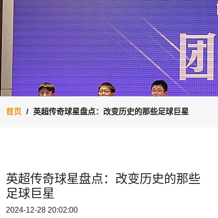
首页
英超传奇球星盘点：改变历史的那些足球巨星
英超传奇球星盘点：改变历史的那些
足球巨星
2024-12-28 20:02:00