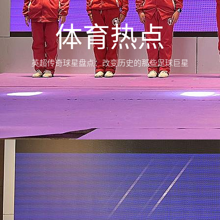
体育热点
英超传奇球星盘点：改变历史的那些足球巨星