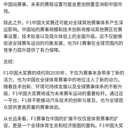
中国站赛事，未来的赛程设置可能会更加侧重亚洲和中国市
场。
除此之外，F1中国大奖赛还可能对全球其他赛事体系产生深
远影响。中国站的赛事规模和技术创新将推动其他赛区在赛
事设置、技术标准以及观众体验上的全面升级。这不仅能够
促进全球赛车运动的均衡发展，也为F1赛事在全球范围内的
竞争力提升提供了有力保障。
总结：
F1中国大奖赛的续约到2030年，不仅为赛事本身带来了新的
活力，也为中国在全球体育赛事中的地位注入了新的动力。
随着技术创新、环境可持续发展以及全球赛事体系的不断升
级，F1中国大奖赛将成为未来赛车运动的重要标杆。通过这
一平台，F1将不断推动汽车技术的创新与普及，也为全球观
众提供更高质量的赛事体验。
从长远来看，F1赛事在中国的扩展不仅仅是体育赛事的扩
容，更是一个全球体育生态和经济版图的重构。F1中国大奖