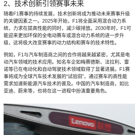
2、技术创新引领赛事未来
随着F1赛事的持续发展，技术创新将成为推动未来赛事升级
的关键因素之一。2025年开始，F1将全面采用混合动力系
统，力求在提高性能的同时，减少碳排放。2030年时，F1可
能迎来更加环保的全电动赛车或混合动力系统的进一步升
级，这将极大改变赛事的动力结构和赛车的技术特性。
例如，F1与汽车制造商之间的合作将越来越紧密，尤其是电
动汽车领域的技术应用。知名车企如梅赛德斯、法拉利、雷
诺等已在电动化和自动驾驶技术领域取得了显著进展。F1赛
事将成为全球汽车技术发展的“试验田”，通过赛车的高性能
需求加速新能源汽车技术的普及。中国的汽车制造商，如比
亚迪、蔚来等，也将在这一进程中扮演重要角色。