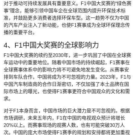
对于推动可持续发展具有重要意义。F1中国大奖赛的“绿色赛
事”理念，能够引领中国车企在全球范围内提升环保技术标
准，并鼓励更多消费者选择环保车型。这一趋势不仅为中国
的汽车产业注入了新动能，也使F1赛事成为全球环保理念传
播的重要平台。
4、F1中国大奖赛的全球影响力
F1中国大奖赛的续约至2030年，进一步巩固了中国在全球赛
车运动中的重要地位。随着中国市场的持续崛起，F1赛事在
全球赛事体系中的影响力将不可避免地发生变化。从赛事安
排到车队合作，中国将成为不可忽视的力量。2023年，F1与
中国汽车制造商的合作日渐密切，不仅加强了本土品牌在国
际市场上的曝光，也使得F1赛事更符合中国观众的文化和需
求。
对于F1本身而言，中国市场的巨大潜力是不可忽视的。根据
市场调研，未来五年内，F1在中国的电视观众预计将增长
20%以上。而赛事现场的观赛人数，也有可能突破30万人
次。中国的庞大市场使得F1赛季的规划和安排都将更加重视