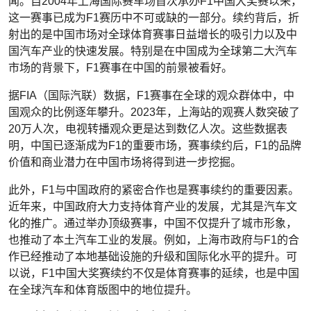
闻。自2004年上海国际赛车场首次承办F1中国大奖赛以来，
这一赛事已成为F1赛历中不可或缺的一部分。续约背后，折
射出的是中国市场对全球体育赛事日益增长的吸引力以及中
国汽车产业的快速发展。特别是在中国成为全球第二大汽车
市场的背景下，F1赛事在中国的前景被看好。
据FIA（国际汽联）数据，F1赛事在全球的观众群体中，中
国观众的比例逐年攀升。2023年，上海站的观赛人数突破了
20万人次，电视转播观众更是达到数亿人次。这些数据表
明，中国已逐渐成为F1的重要市场，赛事续约后，F1的品牌
价值和商业潜力在中国市场将得到进一步挖掘。
此外，F1与中国政府的紧密合作也是赛事续约的重要因素。
近年来，中国政府大力支持体育产业的发展，尤其是汽车文
化的推广。通过举办顶级赛事，中国不仅提升了城市形象，
也推动了本土汽车工业的发展。例如，上海市政府与F1的合
作已经推动了本地基础设施的升级和国际化水平的提升。可
以说，F1中国大奖赛续约不仅是体育赛事的延续，也是中国
在全球汽车和体育版图中的地位提升。