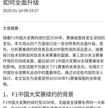
如何全面升级
2025-01-10 09:24:37
文章摘要：
随着F1中国大奖赛的续约至2030年，赛事版图将发生深刻的
变化。本文将从四个方面探讨这一变动带来的全面升级。首
先，分析赛事续约的背景及其对中国市场的深远意义，接着
探讨技术创新如何改变未来赛事的面貌。第三部分关注赛事
环境的可持续发展，最后探讨F1中国大奖赛对全球赛事体系
的影响。这些话题不仅展示了F1赛事的未来走向，也揭示了
中国在全球赛车运动中的重要地位。通过对这些内容的深入
探讨，本文旨在为读者提供对2030年F1赛事版图的全新视
角。
1、F1中国大奖赛续约的背景
F1中国大奖赛的续约至2030年，无疑是全球赛车界的一大新