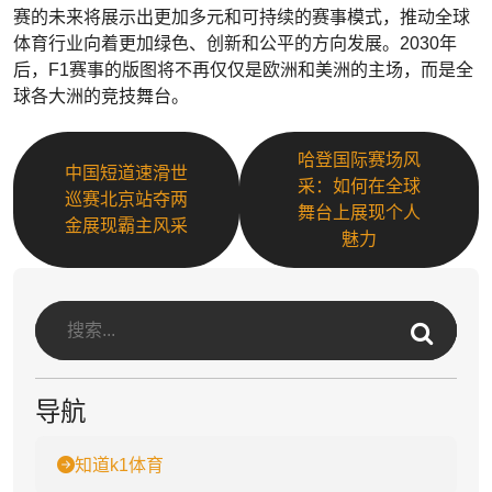
赛的未来将展示出更加多元和可持续的赛事模式，推动全球
体育行业向着更加绿色、创新和公平的方向发展。2030年
后，F1赛事的版图将不再仅仅是欧洲和美洲的主场，而是全
球各大洲的竞技舞台。
哈登国际赛场风
中国短道速滑世
采：如何在全球
巡赛北京站夺两
舞台上展现个人
金展现霸主风采
魅力
导航
知道k1体育